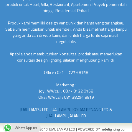
produk untuk Hotel, Villa, Restaurant, Apartemen, Proyek pemerintah
hingga Residensial Pribadi
Produk kami memiliki design yang unik dan harga yang terjangkau.
Sebelum memutuskan untuk membeli, Anda bisa melihat harga lampu
yang anda cari di web kami, dan untuk harga tentu saja masih
negotiable.
Apabila anda membutuhkan konsultasi produk atau memerlukan
konsultasi design lighting, silakan menghubungi kami di :
Office : 021 – 7279 8158
Marketing :
Joy : WA/call : 0877 8122 0168
Oka : WA/call : 081 38294 8819
JUAL
LAMPU LED, JUAL
LAMPU KOLAM RENANG
LED &
JUAL
LAMPU JALAN LED
WhatsApp us
COPYRIGHT © 2010 - 2018
JUAL LAMPU LED
| POWERED BY
mdelighting.com