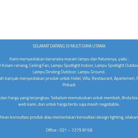
SELAMAT DATANG DI MULTI DAYA UTAMA
Kami menyediakan beraneka macam lampu dan fixturenya, yaitu :
 Kolam renang, Ceiling Fan, Lampu Spotlight Indoor, Lampu Spotlight Outdo
Lampu Dinding Outdoor, Lampu Ground.
lah banyak menyediakan produk untuk Hotel, Villa, Restaurant, Apartemen,
Pribadi
 dan harga yang terjangkau. Sebelum memutuskan untuk membeli, Anda bisa
web kami, dan untuk harga tentu saja masih negotiable.
kan konsultasi produk atau memerlukan konsultasi design lighting, silakan
Office : 021 – 7279 8158