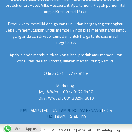
produk untuk Hotel, Villa, Restaurant, Apartemen, Proyek pemerintah
hingga Residensial Pribadi
Produk kami memiliki design yang unik dan harga yang terjangkau.
Sebelum memutuskan untuk membeli, Anda bisa melihat harga lampu
yang anda cari di web kami, dan untuk harga tentu saja masih
negotiable.
Apabila anda membutuhkan konsultasi produk atau memerlukan
konsultasi design lighting, silakan menghubungi kami di :
Office : 021 – 7279 8158
Marketing :
Joy : WA/call : 0877 8122 0168
Oka : WA/call : 081 38294 8819
JUAL
LAMPU LED, JUAL
LAMPU KOLAM RENANG
LED &
JUAL
LAMPU JALAN LED
WhatsApp us
COPYRIGHT © 2010 - 2018
JUAL LAMPU LED
| POWERED BY
mdelighting.com