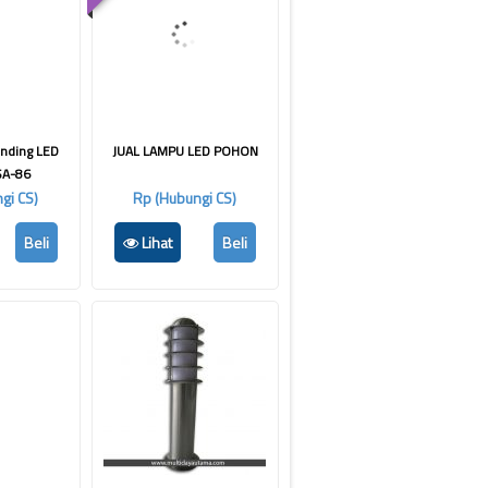
inding LED
JUAL LAMPU LED POHON
SA-86
gi CS)
Rp (Hubungi CS)
Beli
Lihat
Beli