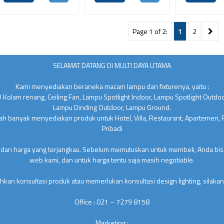
Page 1 of 2:
1
2
SELAMAT DATANG DI MULTI DAYA UTAMA
Kami menyediakan beraneka macam lampu dan fixturenya, yaitu :
 Kolam renang, Ceiling Fan, Lampu Spotlight Indoor, Lampu Spotlight Outdo
Lampu Dinding Outdoor, Lampu Ground.
lah banyak menyediakan produk untuk Hotel, Villa, Restaurant, Apartemen,
Pribadi
 dan harga yang terjangkau. Sebelum memutuskan untuk membeli, Anda bisa
web kami, dan untuk harga tentu saja masih negotiable.
kan konsultasi produk atau memerlukan konsultasi design lighting, silakan
Office : 021 – 7279 8158
Marketing :