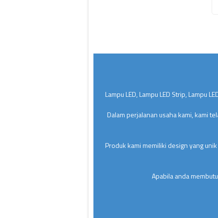
Lampu LED, Lampu LED Strip, Lampu LED
Dalam perjalanan usaha kami, kami te
Produk kami memiliki design yang unik
Apabila anda membutuh