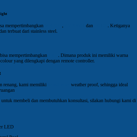
ight
 bisa mempertimbangkan
MB2031
,
ZY-S3601
dan
D0106
. Ketiganya
an terbuat dari stainless steel.
a bisa mempertimbangkan
1301
. Dimana produk ini memiliki warna
olour yang dilengkapi dengan remote controller.
g
m renang, kami memiliki
transformer
weather proof, sehingga ideal
ruangan
 untuk membeli dan membutuhkan konsultasi, silakan hubungi kami di
ter LED