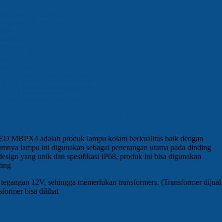
olam Renang MBPX4 LED
Spesifikasi :
Brand :
Keunggulan :
Demo Video :
MBPX4 12 Watt
Harga :
Marketplace :
Lampu kolam renang dinding
Lampu kolam renang lantai/ground
Lampu kolam renang spotlight
Lampu Air mancur
Transformer kolam renang
Kolam Renang MBPX4 LED
D MBPX4 adalah produk lampu kolam berkualitas baik dengan
mnya lampu ini digunakan sebagai penerangan utama pada dinding
sign yang unik dan spesifikasi IP68, produk ini bisa digunakan
ting
 tegangan 12V, sehingga memerlukan transformers. (Transformer dijual
nsformer bisa dilihat
disini