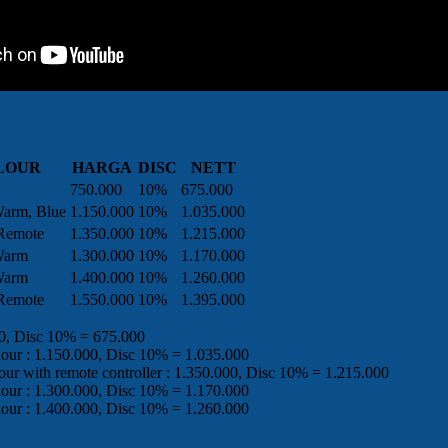
LOUR
HARGA
DISC
NETT
750.000
10%
675.000
Warm, Blue
1.150.000
10%
1.035.000
Remote
1.350.000
10%
1.215.000
Warm
1.300.000
10%
1.170.000
Warm
1.400.000
10%
1.260.000
Remote
1.550.000
10%
1.395.000
0, Disc 10% = 675.000
lour : 1.150.000, Disc 10% = 1.035.000
our with remote controller : 1.350.000, Disc 10% = 1.215.000
lour : 1.300.000, Disc 10% = 1.170.000
lour : 1.400.000, Disc 10% = 1.260.000