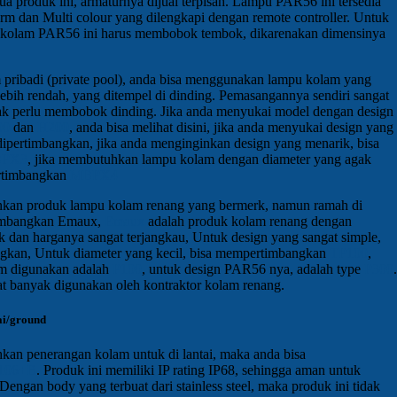
ua produk ini, armaturnya dijual terpisah. Lampu PAR56 ini tersedia
m dan Multi colour yang dilengkapi dengan remote controller. Untuk
kolam PAR56 ini harus membobok tembok, dikarenakan dimensinya
pribadi (private pool), anda bisa menggunakan lampu kolam yang
lebih rendah, yang ditempel di dinding. Pemasangannya sendiri sangat
ak perlu membobok dinding. Jika anda menyukai model dengan design
00
dan
H200
, anda bisa melihat disini, jika anda menyukai design yang
dipertimbangkan, jika anda menginginkan design yang menarik, bisa
PX3
, jika membutuhkan lampu kolam dengan diameter yang agak
ertimbangkan
MBPX4
nkan produk lampu kolam renang yang bermerk, namun ramah di
timbangkan Emaux,
Emaux
adalah produk kolam renang dengan
ik dan harganya sangat terjangkau, Untuk design yang sangat simple,
ngkan, Untuk diameter yang kecil, bisa mempertimbangkan
TP100
,
m digunakan adalah
P100
, untuk design PAR56 nya, adalah type
P300
.
t banyak digunakan oleh kontraktor kolam renang.
ai/ground
an penerangan kolam untuk di lantai, maka anda bisa
106+B
. Produk ini memiliki IP rating IP68, sehingga aman untuk
Dengan body yang terbuat dari stainless steel, maka produk ini tidak