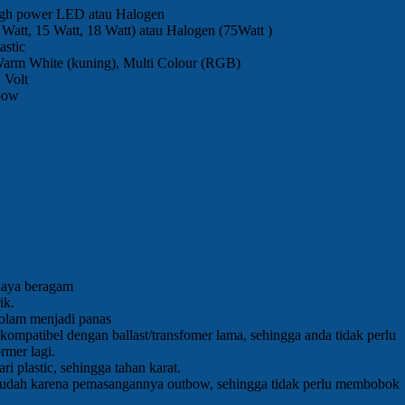
igh power LED atau Halogen
Watt, 15 Watt, 18 Watt) atau Halogen (75Watt )
astic
Warm White (kuning), Multi Colour (RGB)
 Volt
tbow
GHTING
haya beragam
ik.
olam menjadi panas
ompatibel dengan ballast/transfomer lama, sehingga anda tidak perlu
rmer lagi.
ari plastic, sehingga tahan karat.
 mudah karena pemasangannya outbow, sehingga tidak perlu membobok