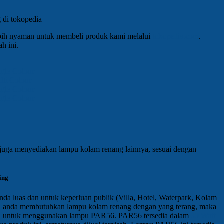
ebih nyaman untuk membeli produk kami melalui
tokopedia.com
.
ah ini.
le Colour
i Colour
le Colour
le Colour
i juga menyediakan lampu kolam renang lainnya, sesuai dengan
ing
da luas dan untuk keperluan publik (Villa, Hotel, Waterpark, Kolam
a anda membutuhkan lampu kolam renang dengan yang terang, maka
a untuk menggunakan lampu PAR56. PAR56 tersedia dalam
30 Watt