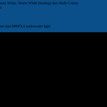
arna White, Warm White (kuning) dan Multi Colour
a
emo dari MBPX4 underwater light