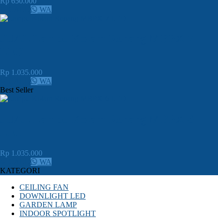
Rp 650.000
CALL
WA
JUAL Lampu Kolam Renang MBPX-7
LED
Rp 1.035.000
CALL
WA
Best Seller
JUAL Lampu Kolam Renang MBPX-6
LED
Rp 1.035.000
CALL
WA
KATEGORI
CEILING FAN
DOWNLIGHT LED
GARDEN LAMP
INDOOR SPOTLIGHT