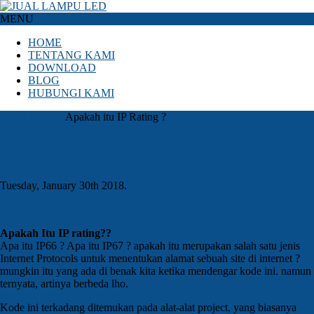
MENU
HOME
TENTANG KAMI
DOWNLOAD
BLOG
HUBUNGI KAMI
HOME
BLOG
Apakah itu IP Rating ?
Apakah itu IP Rating ?
Tuesday, January 30th 2018.
Apakah Itu IP rating??
Apa itu IP66 ? Apa itu IP67 ? apakah itu merupakan salah satu jenis
Internet Protocols untuk menentukan alamat sebuah site di internet ?
mungkin itu yang ada di benak kita ketika mendengar kode ini. namun
ternyata, artinya berbeda lho.
Kode ini terkadang ditemukan pada alat-alat project, yang biasanya