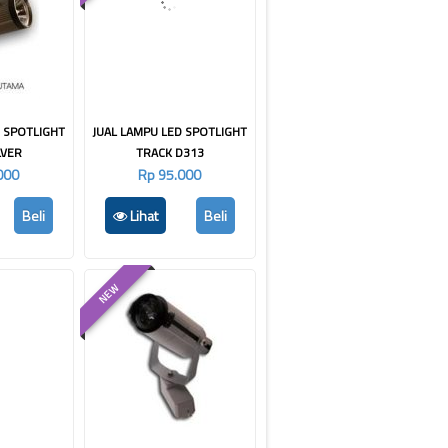
D SPOTLIGHT
JUAL LAMPU LED SPOTLIGHT
LVER
TRACK D313
000
Rp 95.000
Beli
Lihat
Beli
NEW