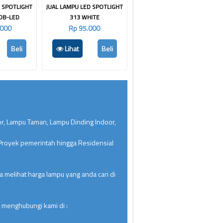
D SPOTLIGHT
JUAL LAMPU LED SPOTLIGHT
0B-LED
313 WHITE
.000
Rp 95.000
Beli
Lihat
Beli
or, Lampu Taman, Lampu Dinding Indoor,
 Proyek pemerintah hingga Residensial
 melihat harga lampu yang anda cari di
 menghubungi kami di :