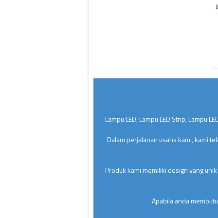
Lampu LED, Lampu LED Strip, Lampu LED
Dalam perjalanan usaha kami, kami te
Produk kami memiliki design yang unik
Apabila anda membutuh