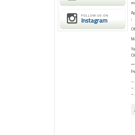
me
Ap
FOLLOW US ON
Instagram
:
Of
Ma
Ya
Ok
**
Pe
– 
– 
– 