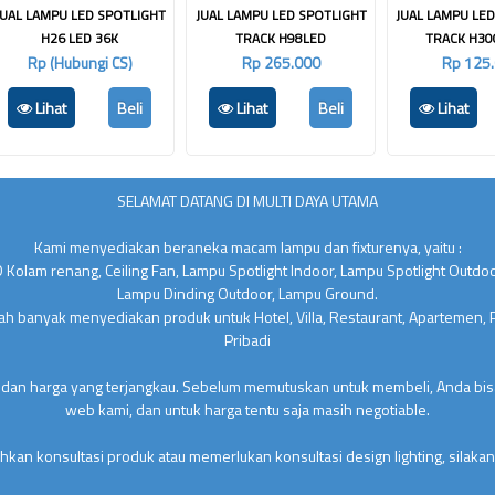
JUAL LAMPU LED SPOTLIGHT
JUAL LAMPU LED SPOTLIGHT
JUAL LAMPU LE
H26 LED 36K
TRACK H98LED
TRACK H30
Rp (Hubungi CS)
Rp 265.000
Rp 125
Lihat
Beli
Lihat
Beli
Lihat
SELAMAT DATANG DI MULTI DAYA UTAMA
Kami menyediakan beraneka macam lampu dan fixturenya, yaitu :
 Kolam renang, Ceiling Fan, Lampu Spotlight Indoor, Lampu Spotlight Outdo
Lampu Dinding Outdoor, Lampu Ground.
lah banyak menyediakan produk untuk Hotel, Villa, Restaurant, Apartemen,
Pribadi
 dan harga yang terjangkau. Sebelum memutuskan untuk membeli, Anda bisa
web kami, dan untuk harga tentu saja masih negotiable.
kan konsultasi produk atau memerlukan konsultasi design lighting, silakan