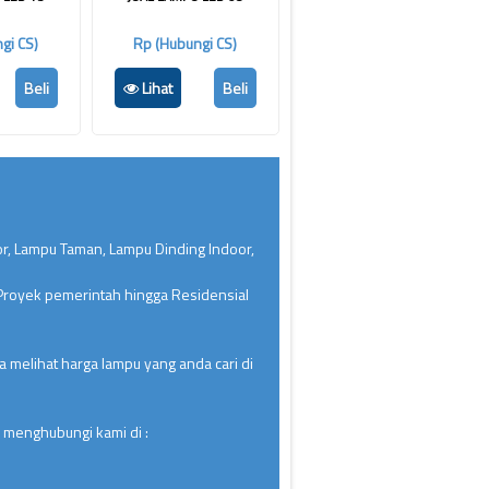
gi CS)
Rp (Hubungi CS)
Beli
Lihat
Beli
or, Lampu Taman, Lampu Dinding Indoor,
 Proyek pemerintah hingga Residensial
 melihat harga lampu yang anda cari di
 menghubungi kami di :