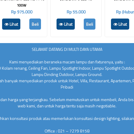
100W
Rp 975.000
Rp 55.000
Rp (Hubun
Lihat
Beli
Lihat
Beli
Lihat
SELAMAT DATANG DI MULTI DAYA UTAMA
Kami menyediakan beraneka macam lampu dan fixturenya, yaitu :
 Kolam renang, Ceiling Fan, Lampu Spotlight Indoor, Lampu Spotlight Outdo
Lampu Dinding Outdoor, Lampu Ground.
lah banyak menyediakan produk untuk Hotel, Villa, Restaurant, Apartemen,
Pribadi
 dan harga yang terjangkau. Sebelum memutuskan untuk membeli, Anda bisa
web kami, dan untuk harga tentu saja masih negotiable.
kan konsultasi produk atau memerlukan konsultasi design lighting, silakan
Office : 021 – 7279 8158