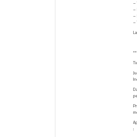
– 
– 
– 
– 
La
**
Ti
Ju
In
Da
pe
Pr
me
Ap
: