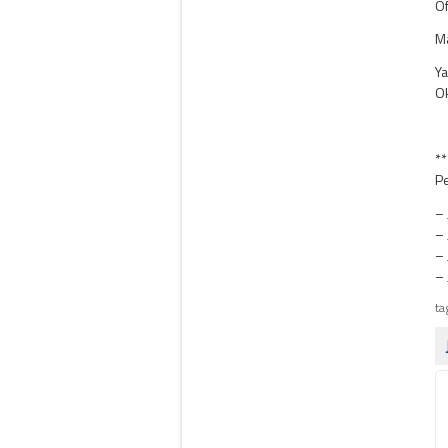
Of
Ma
Ya
Ok
**
Pe
– 
– 
– 
– 
ta