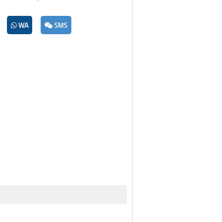
WA
SMS