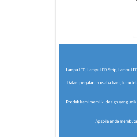
Lampu LED, Lampu LED Strip, Lampu LED
Dalam perjalanan usaha kami, kami te
Produk kami memiliki design yang unik
Apabila anda membutuh