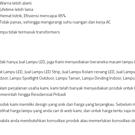
Warna lebih alami
Lifetime lebih lama
Hemat listrik, Efisiensi mencapai 85%.
Tidak panas, sehingga mengurangi suhu ruangan dan kerja AC
mpu tidak termasuk transformers
dak hanya Jual Lampu LED, juga Kami menyediakan beraneka macam lampu lai
al Lampu LED, Jual Lampu LED Strip, Jual Lampu Kolam renang LED, Jual Lampu 
door, Lampu Spotlight Outdoor, Lampu Taman, Lampu Dinding Indoor, Lampu
lam perjalanan usaha kami, kami telah banyak menyediakan produk untuk Ho
merintah hingga Residensial Pribadi
oduk kami memiliki design yang unik dan harga yang terjangkau. Sebelum
lihat harga lampu yang anda cari di web kami, dan untuk harga tentu saja m
abila anda membutuhkan konsultasi produk atau memerlukan konsultasi des