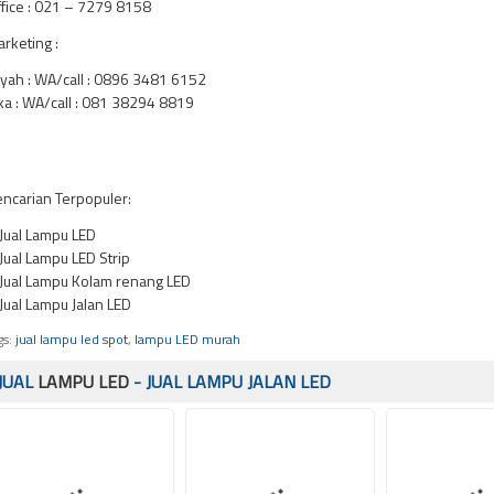
fice : 021 – 7279 8158
rketing :
yah : WA/call : 0896 3481 6152
a : WA/call : 081 38294 8819
ncarian Terpopuler:
Jual Lampu LED
Jual Lampu LED Strip
Jual Lampu Kolam renang LED
Jual Lampu Jalan LED
gs:
jual lampu led spot
,
lampu LED murah
JUAL
LAMPU LED
- JUAL LAMPU JALAN LED