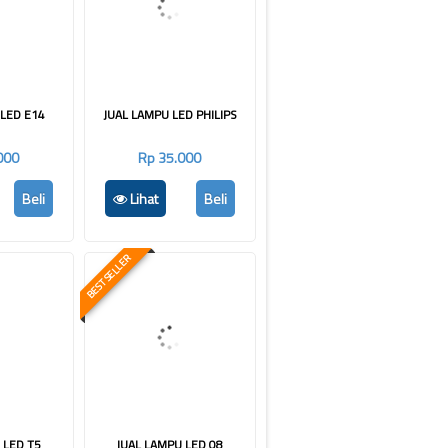
 LED E14
JUAL LAMPU LED PHILIPS
000
Rp 35.000
Beli
Lihat
Beli
BEST SELLER
 LED T5
JUAL LAMPU LED 08