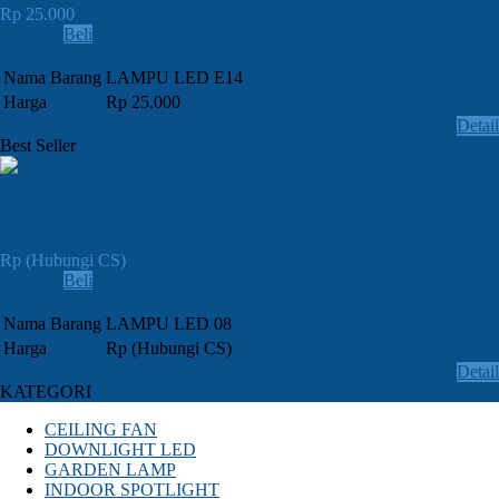
Rp 25.000
Lihat
Beli
Order » SMS / CALL: 081382948819
Nama Barang
LAMPU LED E14
Harga
Rp 25.000
Email
Detail
Best Seller
JUAL LAMPU LED 08
Rp (Hubungi CS)
Lihat
Beli
Order » SMS / CALL: 081382948819
Nama Barang
LAMPU LED 08
Harga
Rp (Hubungi CS)
Email
Detail
KATEGORI
CEILING FAN
DOWNLIGHT LED
GARDEN LAMP
INDOOR SPOTLIGHT