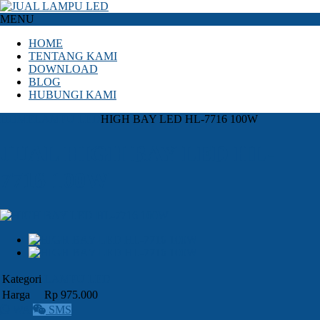
MENU
HOME
TENTANG KAMI
DOWNLOAD
BLOG
HUBUNGI KAMI
HOME
LAMPU LED
HIGH BAY LED HL-7716 100W
JUAL HIGH BAY LED HL-
7716 100W
Kategori
LAMPU LED
Harga
Rp 975.000
WA
SMS