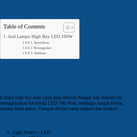
JUAL HIGH BAY LED HL-7716 100W
Table of Contents
Jual Lampu High Bay LED 100W
Spesifikasi :
Keunggulan :
Aplikasi :
Jual Lampu High Bay LED
100W
Lampu high bay atau yang juga dikenal dengan kap Industri ini
menggunakan teknologi LED 100 Watt, sehingga sangat terang,
namun tidak panas. Dengan design yang ringkas dan modern
Spesifikasi :
Light Source : LED