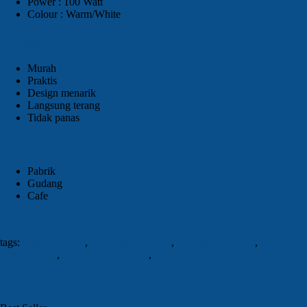
Power : 100 Watt
Colour : Warm/White
Keunggulan :
Murah
Praktis
Design menarik
Langsung terang
Tidak panas
Aplikasi :
Pabrik
Gudang
Cafe
tags:
high bay LED
,
jual high bay LED
,
jual highbay LED
,
jual kap
industri LED
,
kap industri hinolux
,
kap industri LED murah
JUAL
LAMPU LED
- JUAL LAMPU JALAN LED