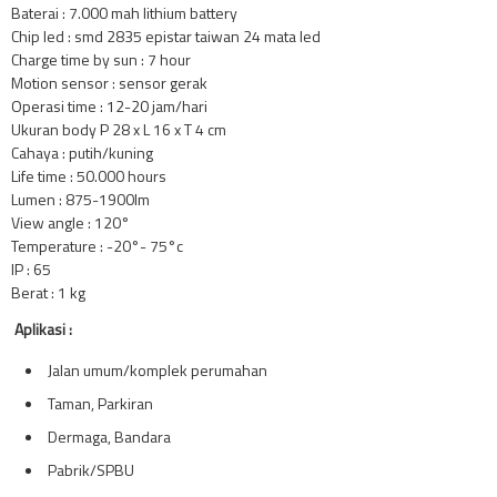
Baterai : 7.000 mah lithium battery
Chip led : smd 2835 epistar taiwan 24 mata led
Charge time by sun : 7 hour
Motion sensor : sensor gerak
Operasi time : 12-20 jam/hari
Ukuran body P 28 x L 16 x T 4 cm
Cahaya : putih/kuning
Life time : 50.000 hours
Lumen : 875-1900lm
View angle : 120°
Temperature : -20°- 75°c
IP : 65
Berat : 1 kg
Aplikasi :
Jalan umum/komplek perumahan
Taman, Parkiran
Dermaga, Bandara
Pabrik/SPBU