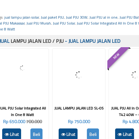
gs:
jual lampu jalan solar
,
Jual paket PJU
,
Jual PJU 30W
,
Jual PJU al in one
,
Jual PJU Ba
al PJU Makassar
,
Jual PJU Murah
,
Jual PJU Solar
,
Jual PJU Solar Integrated All In One 8
e 8 Watt
JUAL
LAMPU JALAN LED / PJU
- JUAL LAMPU JALAN LED
NEW
JUAL PJU Solar Integrated All
JUAL LAMPU JALAN LED SL-05
JUAL PJU All In O
In One 8 Watt
T42 40W – 
Rp 650.000
700.000
Rp 750.000
Rp 4.80
Lihat
Beli
Lihat
Beli
Lihat