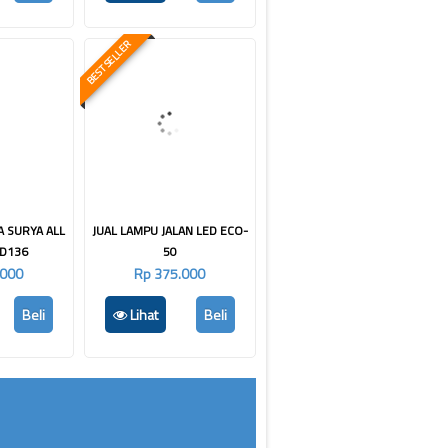
BEST SELLER
A SURYA ALL
JUAL LAMPU JALAN LED ECO-
MD136
50
.000
Rp 375.000
Beli
Lihat
Beli