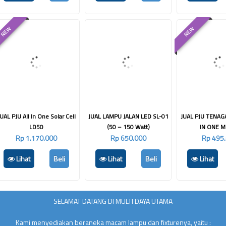
NEW
NEW
JUAL PJU All In One Solar Cell
JUAL LAMPU JALAN LED SL-01
JUAL PJU TENAG
LD50
(50 – 150 Watt)
IN ONE 
Rp 1.170.000
Rp 650.000
Rp 495
Lihat
Beli
Lihat
Beli
Lihat
SELAMAT DATANG DI MULTI DAYA UTAMA
Kami menyediakan beraneka macam lampu dan fixturenya, yaitu :