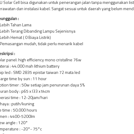
U Solar Cell bisa digunakan untuk penerangan jalan tanpa menggunakan lis
rawatan dan instalasi kabel. Sangat sesuai untuk daerah yang belum mendapa
unggulan :
Lebih Tahan Lama
Lebih Terang Dibanding Lampu Sejenisnya
Lebih Hemat ( 0 Biaya Listrik)
Pemasangan mudah, tidak perlu menarik kabel
skripsi :
lar panel: high efficiency mono cristallne 76w
terai : 44.000 mah lithium battery
ip led : SMD 2835 epistar taiwan 72 mata led
arge time by sun : 11 hour
tion timer : 50w setiap jam penurunan daya 5%
uran body : p65 x l33 x t4cm
erasi time : 12-20jam/hari
haya : putih/kuning
fe time : 50.000 hours
umen : 4400-5200lm
ew angle : 120°
mperature : -20°- 75°c