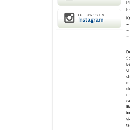
PJ
pe
FOLLOW US ON
Ke
Instagram
– 
– 
– 
– 
De
So
Ba
Ch
ch
mo
uk
op
ca
li
l
vi
te