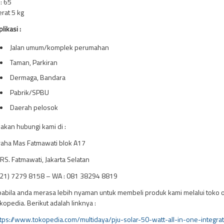
 : 65
rat 5 kg
likasi :
Jalan umum/komplek perumahan
Taman, Parkiran
Dermaga, Bandara
Pabrik/SPBU
Daerah pelosok
lakan hubungi kami di :
aha Mas Fatmawati blok A17
. RS. Fatmawati, Jakarta Selatan
21) 7279 8158 – WA : 081 38294 8819
abila anda merasa lebih nyaman untuk membeli produk kami melalui toko o
kopedia. Berikut adalah linknya :
tps://www.tokopedia.com/multidaya/pju-solar-50-watt-all-in-one-integra