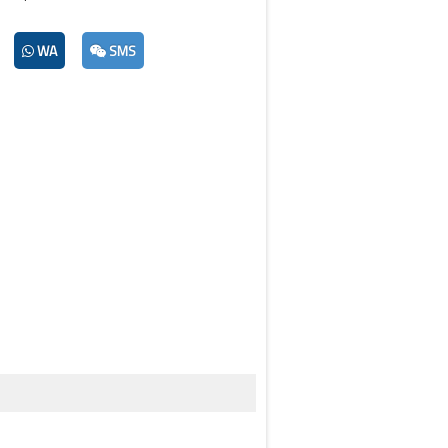
WA
SMS