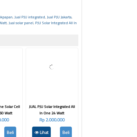
likpapan
,
Jual PJU integrated
,
Jual PJU Jakarta
,
 Watt
,
Jual solar panel
,
PJU Solar Integrated All In
ne Solar Cell
JUAL PJU Solar Integrated All
60 Watt
In One 24 Watt
0.000
Rp 2.000.000
Beli
Lihat
Beli