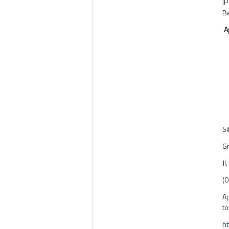
IP
Be
Ap
Si
Gr
Jl
(0
Ap
to
ht