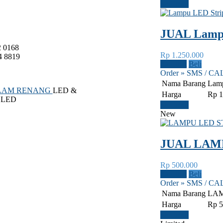
Email
JUAL Lampu
2 0168
Rp 1.250.000
4 8819
Lihat
Beli
Order » SMS / CA
Nama Barang
Lamp
LAM RENANG
LED &
Harga
Rp 1
 LED
Email
New
JUAL LAMP
Rp 500.000
Lihat
Beli
Order » SMS / CA
Nama Barang
LAM
Harga
Rp 5
Email