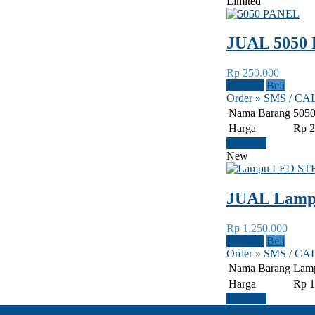
Limited
JUAL 5050
Rp 250.000
Lihat
Beli
Order » SMS / CA
Nama Barang
505
Harga
Rp 2
Email
New
JUAL Lamp
Rp 1.250.000
Lihat
Beli
Order » SMS / CA
Nama Barang
Lam
Harga
Rp 1
Email
Y
mdelighting.com