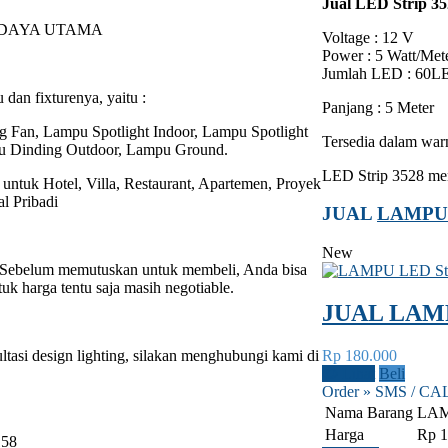
Jual LED Strip 3
 DAYA UTAMA
Voltage : 12 V
Power : 5 Watt/Met
Jumlah LED : 60L
an fixturenya, yaitu :
Panjang : 5 Meter
Fan, Lampu Spotlight Indoor, Lampu Spotlight
Tersedia dalam war
u Dinding Outdoor, Lampu Ground.
LED Strip 3528 men
untuk Hotel, Villa, Restaurant, Apartemen, Proyek
l Pribadi
JUAL
LAMPU 
New
. Sebelum memutuskan untuk membeli, Anda bisa
uk harga tentu saja masih negotiable.
JUAL LAMP
asi design lighting, silakan menghubungi kami di
Rp 180.000
Lihat
Beli
Order » SMS / CA
Nama Barang
LAM
Harga
Rp 1
158