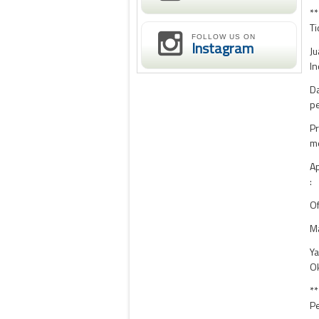
**
Ti
FOLLOW US ON
Instagram
Ju
In
Da
pe
Pr
me
Ap
:
Of
Ma
Ya
Ok
**
Pe