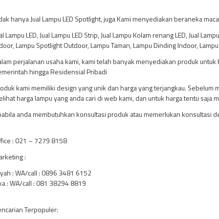
dak hanya Jual Lampu LED Spotlight, juga Kami menyediakan beraneka macam
al Lampu LED, Jual Lampu LED Strip, Jual Lampu Kolam renang LED, Jual Lampu 
door, Lampu Spotlight Outdoor, Lampu Taman, Lampu Dinding Indoor, Lampu
lam perjalanan usaha kami, kami telah banyak menyediakan produk untuk Ho
merintah hingga Residensial Pribadi
oduk kami memiliki design yang unik dan harga yang terjangkau. Sebelum
lihat harga lampu yang anda cari di web kami, dan untuk harga tentu saja m
abila anda membutuhkan konsultasi produk atau memerlukan konsultasi des
fice : 021 – 7279 8158
rketing :
yah : WA/call : 0896 3481 6152
a : WA/call : 081 38294 8819
ncarian Terpopuler: