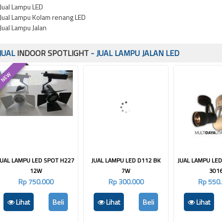
Jual Lampu LED
Jual Lampu Kolam renang LED
Jual Lampu Jalan
JUAL
INDOOR SPOTLIGHT
- JUAL LAMPU JALAN LED
NEW
JUAL LAMPU LED SPOT H227
JUAL LAMPU LED D112 BK
JUAL LAMPU LE
12W
7W
301
Rp 750.000
Rp 300.000
Rp 550
Lihat
Beli
Lihat
Beli
Lihat