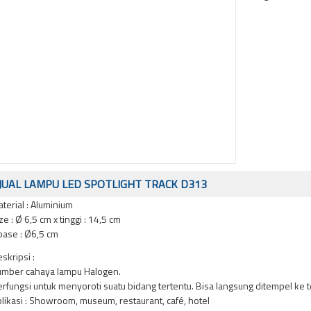
JUAL LAMPU LED SPOTLIGHT TRACK D313
terial : Aluminium
ze : Ø 6,5 cm x tinggi : 14,5 cm
base : Ø6,5 cm
skripsi :
mber cahaya lampu Halogen.
rfungsi untuk menyoroti suatu bidang tertentu. Bisa langsung ditempel ke 
likasi : Showroom, museum, restaurant, café, hotel