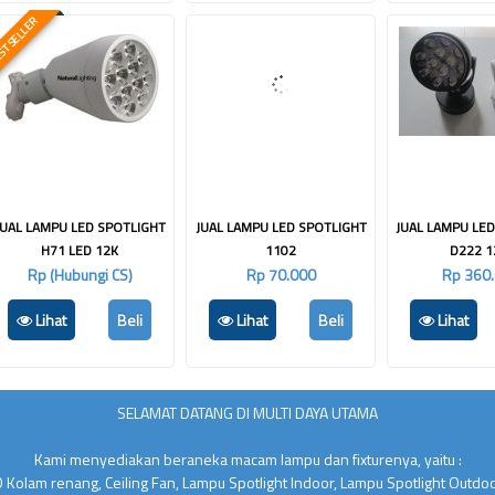
T SELLER
JUAL LAMPU LED SPOTLIGHT
JUAL LAMPU LED SPOTLIGHT
JUAL LAMPU LE
H71 LED 12K
1102
D222 
Rp (Hubungi CS)
Rp 70.000
Rp 360
Lihat
Beli
Lihat
Beli
Lihat
SELAMAT DATANG DI MULTI DAYA UTAMA
Kami menyediakan beraneka macam lampu dan fixturenya, yaitu :
 Kolam renang, Ceiling Fan, Lampu Spotlight Indoor, Lampu Spotlight Outdo