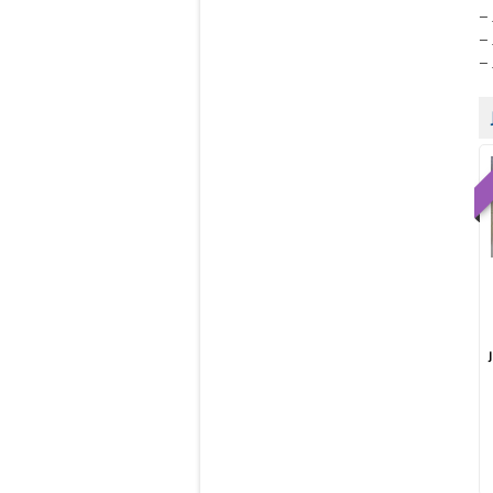
– 
– 
– 