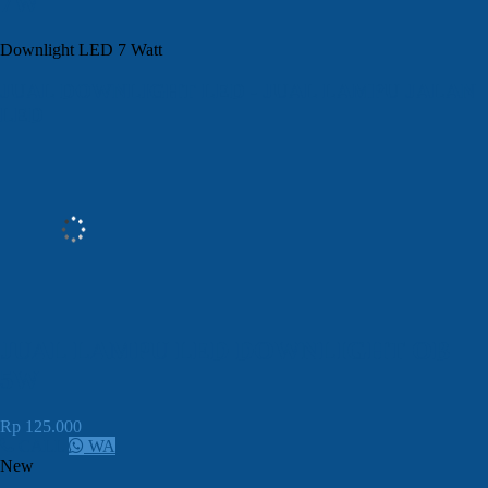
7W
Downlight LED 7 Watt
JUAL
DOWNLIGHT LED
- JUAL LAMPU JALAN
LED
JUAL LAMPU LED DOWNLIGHT OB
5W
Rp 125.000
CALL
WA
New