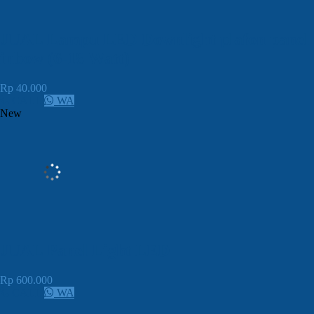
JUAL Lampu LED Downlight plafon panel
inbow (6-18 Watt)
Rp 40.000
CALL
WA
New
JUAL Panel Light LED
Rp 600.000
CALL
WA