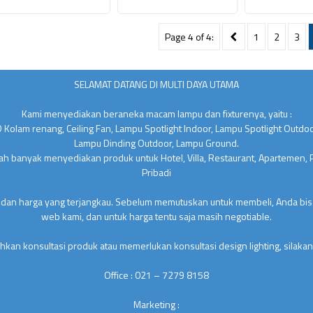
Page 4 of 4:
1
2
3
SELAMAT DATANG DI MULTI DAYA UTAMA
Kami menyediakan beraneka macam lampu dan fixturenya, yaitu :
 Kolam renang, Ceiling Fan, Lampu Spotlight Indoor, Lampu Spotlight Outdo
Lampu Dinding Outdoor, Lampu Ground.
lah banyak menyediakan produk untuk Hotel, Villa, Restaurant, Apartemen,
Pribadi
 dan harga yang terjangkau. Sebelum memutuskan untuk membeli, Anda bisa
web kami, dan untuk harga tentu saja masih negotiable.
kan konsultasi produk atau memerlukan konsultasi design lighting, silakan
Office : 021 – 7279 8158
Marketing :