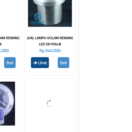
LAM RENANG
JUAL LAMPU KOLAM RENANG
6
LED D0106+B
5.000
Rp 540.000
Beli
Lihat
Beli