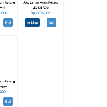
lam Renang
JUAL Lampu Kolam Renang
PX-4
LED MBPX-3
5.000
Rp 1.035.000
Beli
Lihat
Beli
lam Renang
logen
.000
Beli