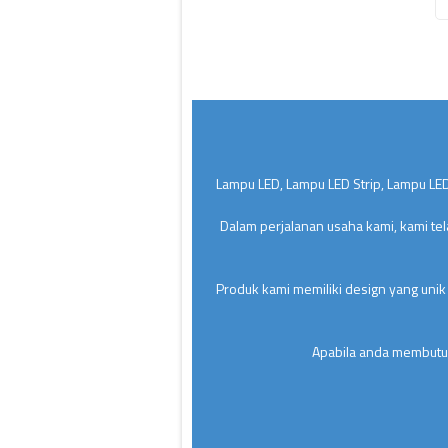
Lampu LED, Lampu LED Strip, Lampu LED
Dalam perjalanan usaha kami, kami te
Produk kami memiliki design yang unik
Apabila anda membutuh