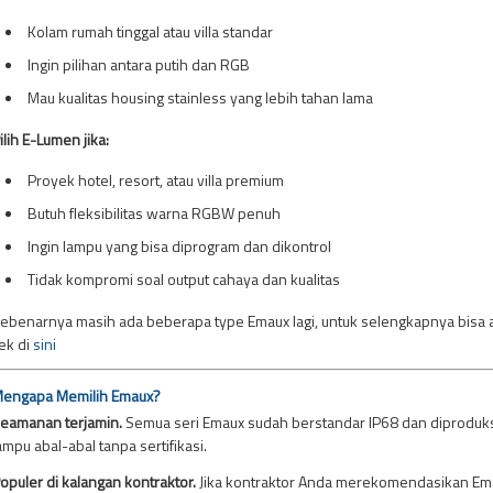
Kolam rumah tinggal atau villa standar
Ingin pilihan antara putih dan RGB
Mau kualitas housing stainless yang lebih tahan lama
ilih E-Lumen jika:
Proyek hotel, resort, atau villa premium
Butuh fleksibilitas warna RGBW penuh
Ingin lampu yang bisa diprogram dan dikontrol
Tidak kompromi soal output cahaya dan kualitas
ebenarnya masih ada beberapa type Emaux lagi, untuk selengkapnya bisa 
ek di
sini
engapa Memilih Emaux?
eamanan terjamin.
Semua seri Emaux sudah berstandar IP68 dan diproduksi 
ampu abal-abal tanpa sertifikasi.
opuler di kalangan kontraktor.
Jika kontraktor Anda merekomendasikan Emau