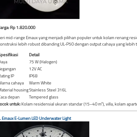
arga: Rp 1.820.000
eri mid-range Emaux yang menjadi pilihan populer untuk kolam renang resi
onstruksi lebih robust dibanding UL-P50 dengan output cahaya yang lebih t
pesifikasi
Detail
Daya
75 W (Halogen)
Tegangan
12V AC
ating IP
IP68
Warna cahaya
Warm White
aterial housing
Stainless Steel 316L
Kaca depan
Tempered glass
ocok untuk:
Kolam residensial ukuran standar (15–40 m²), villa, kolam apa
.
Emaux E-Lumen LED Underwater Light