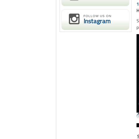
1
H
FOLLOW US ON
Instagram
S
p
S