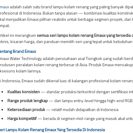
maux
adalah salah satu brand lampu kolam renang yang paling banyak dipaka
rofesional di Indonesia. Bukan tanpa alasan — kombinasi kualitas konstru
kal menjadikan Emaux pilihan realistis untuk berbagai segmen proyek, dari 
mpat.
rtikel ini merangkum
semua seri lampu kolam renang Emaux yang tersedia d
eknis, kisaran harga, dan panduan memilih seri yang tepat untuk kebutuhan
entang Brand Emaux
maux Water Technology adalah perusahaan asal Tiongkok yang sudah berdir
rodusen peralatan kolam renang terbesar di Asia. Produk Emaux mencakup 
ksesoris kolam lainnya.
i Indonesia, Emaux sudah dikenal luas di kalangan profesional kolam rena
Kualitas konsisten
— standar produksi terkontrol dengan sertifikasi in
Range produk lengkap
— dari lampu entry-level hingga high-end RG
Ketersediaan produk
— relatif mudah didapatkan di Indonesia
Harga kompetitif
— berada di segmen mid-range yang masuk akal untu
eri Lampu Kolam Renang Emaux Yang Tersedia Di Indonesia