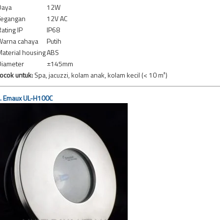
Daya
12W
Tegangan
12V AC
ating IP
IP68
Warna cahaya
Putih
aterial housing
ABS
Diameter
±145mm
ocok untuk:
Spa, jacuzzi, kolam anak, kolam kecil (< 10 m²)
.
Emaux UL-H100C