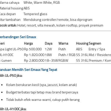
Warna cahaya
White, Warm White, RGB
aterial housing
ABS
Kaca depan
Tempered glass
itur tambahan
Mendukung controller/remote, bisa diprogram
ocok untuk:
Hotel, resort, villa mewah, kolam rooftop, proyek premium
erbandingan Seri Emaux
eri
Harga
Daya
Warna
Housing
Segmen
pa Light UL-P50
Rp 500.000
12W
Putih
ABS
Entry / Spa
UL-H100C
Rp 1.820.000
18W
Putih / RGB
SS 316L
Mid / Residens
E-Lumen
Rp 2.800.000
18–35W
RGBW
SS 316L
Premium / Kom
anduan Memilih Seri Emaux Yang Tepat
ilih UL-P50 jika:
Kolam berukuran kecil (spa, jacuzzi, kolam anak)
Budget terbatas tapi tetap mau brand terpercaya
Tidak butuh efek warna-warni, cukup putih terang
ilih UL-H100C jika: