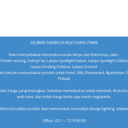
SELAMAT DATANG DI MULTI DAYA UTAMA
Kami menyediakan beraneka macam lampu dan fixturenya, yaitu :
 Kolam renang, Ceiling Fan, Lampu Spotlight Indoor, Lampu Spotlight Outdo
Lampu Dinding Outdoor, Lampu Ground.
lah banyak menyediakan produk untuk Hotel, Villa, Restaurant, Apartemen,
Pribadi
 dan harga yang terjangkau. Sebelum memutuskan untuk membeli, Anda bisa
web kami, dan untuk harga tentu saja masih negotiable.
kan konsultasi produk atau memerlukan konsultasi design lighting, silakan
Office : 021 – 7279 8158