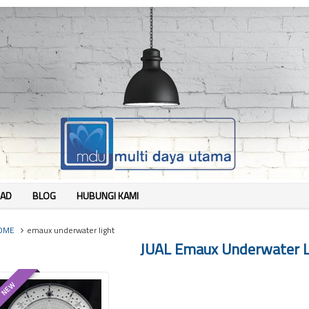
AD
BLOG
HUBUNGI KAMI
OME
emaux underwater light
JUAL Emaux Underwater L
NEW