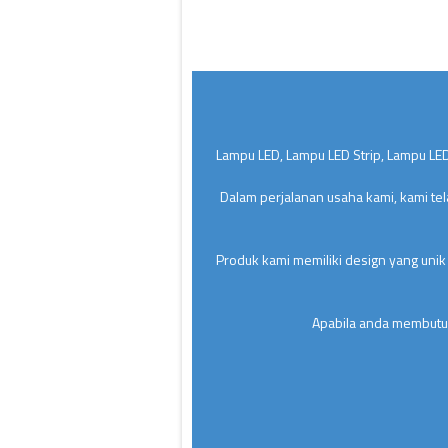
Lampu LED, Lampu LED Strip, Lampu LED
Dalam perjalanan usaha kami, kami te
Produk kami memiliki design yang unik
Apabila anda membutuh