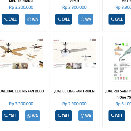
MEDITERRANIA
VIPER
MET
Rp 3.300.000
Rp 3.300.000
Rp 3.30
CALL
WA
CALL
WA
CALL
JUAL JUAL CEILING FAN DECO
JUAL CEILING FAN TRIDEN
JUAL PJU Solar I
In One 75
Rp 3.300.000
Rp 2.900.000
Rp 6.10
CALL
WA
CALL
WA
CALL