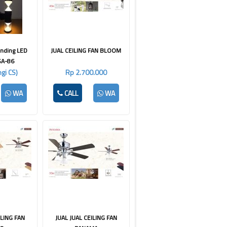
inding LED
JUAL CEILING FAN BLOOM
SA-86
gi CS)
Rp 2.700.000
WA
CALL
WA
ILING FAN
JUAL JUAL CEILING FAN