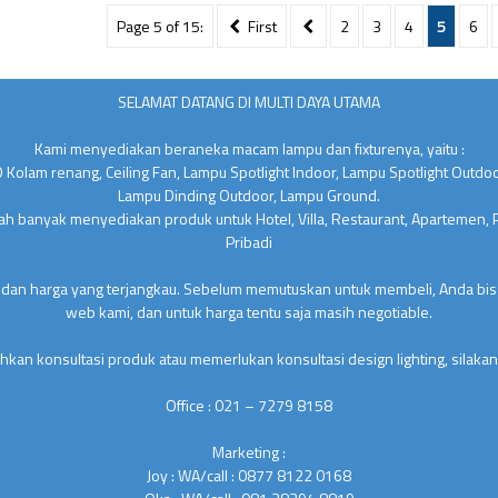
Page 5 of 15:
First
2
3
4
5
6
SELAMAT DATANG DI MULTI DAYA UTAMA
Kami menyediakan beraneka macam lampu dan fixturenya, yaitu :
 Kolam renang, Ceiling Fan, Lampu Spotlight Indoor, Lampu Spotlight Outdo
Lampu Dinding Outdoor, Lampu Ground.
lah banyak menyediakan produk untuk Hotel, Villa, Restaurant, Apartemen,
Pribadi
 dan harga yang terjangkau. Sebelum memutuskan untuk membeli, Anda bisa
web kami, dan untuk harga tentu saja masih negotiable.
kan konsultasi produk atau memerlukan konsultasi design lighting, silakan
Office : 021 – 7279 8158
Marketing :
Joy : WA/call : 0877 8122 0168