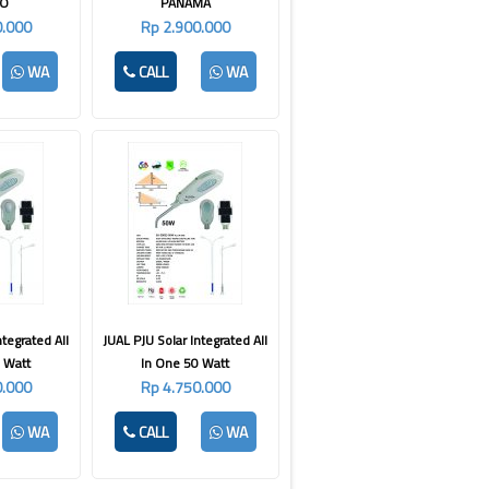
RO
PANAMA
0.000
Rp 2.900.000
WA
CALL
WA
ntegrated All
JUAL PJU Solar Integrated All
 Watt
In One 50 Watt
0.000
Rp 4.750.000
WA
CALL
WA