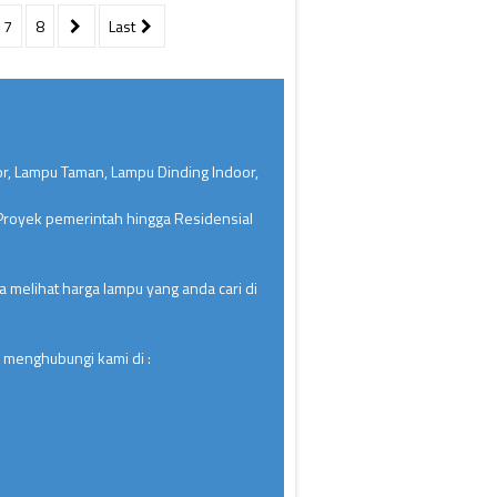
7
8
Last
or, Lampu Taman, Lampu Dinding Indoor,
 Proyek pemerintah hingga Residensial
 melihat harga lampu yang anda cari di
 menghubungi kami di :