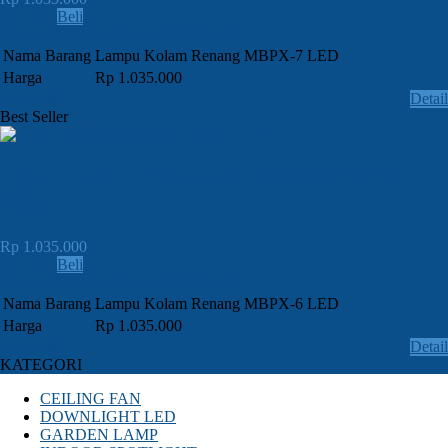
Lihat
Beli
Order » SMS / CALL: 081382948819
Nama Barang
Lampu Kolam Renang MBPX-7 LED
Harga
Rp 1.035.000
Email
Detail
Best Seller
JUAL Lampu Kolam Renang MBPX-6
LED
Rp 1.035.000
Lihat
Beli
Order » SMS / CALL: 081382948819
Nama Barang
Lampu Kolam Renang MBPX-6 LED
Harga
Rp 1.035.000
Email
Detail
KATEGORI
CEILING FAN
DOWNLIGHT LED
GARDEN LAMP