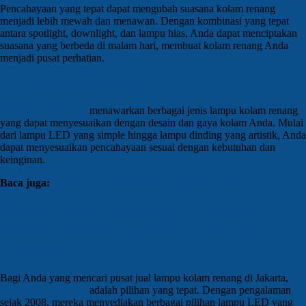
Pencahayaan yang tepat dapat mengubah suasana kolam renang
menjadi lebih mewah dan menawan. Dengan kombinasi yang tepat
antara spotlight, downlight, dan lampu hias, Anda dapat menciptakan
suasana yang berbeda di malam hari, membuat kolam renang Anda
menjadi pusat perhatian.
3. Fleksibilitas Pencahayaan
Multi Daya Utama
menawarkan berbagai jenis lampu kolam renang
yang dapat menyesuaikan dengan desain dan gaya kolam Anda. Mulai
dari lampu LED yang simple hingga lampu dinding yang artistik, Anda
dapat menyesuaikan pencahayaan sesuai dengan kebutuhan dan
keinginan.
Baca juga:
Jual Lampu Kolam Renang LED di Bali
Hubungi Kami Sekarang Juga untuk
Mendapatkan Lampu Kolam Renang di
Jakarta
Bagi Anda yang mencari pusat jual lampu kolam renang di Jakarta,
Multi Daya Utama
adalah pilihan yang tepat. Dengan pengalaman
sejak 2008, mereka menyediakan berbagai pilihan lampu LED yang