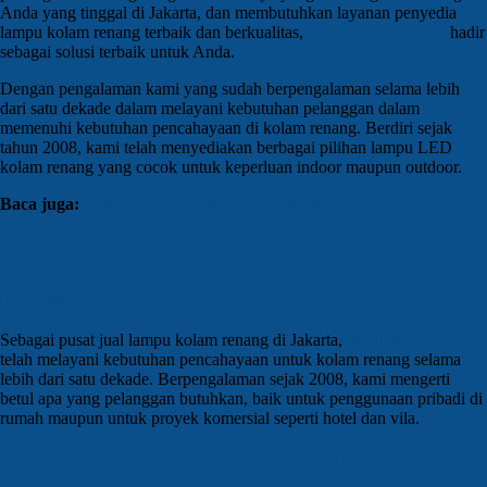
Anda yang tinggal di Jakarta, dan membutuhkan layanan penyedia
lampu kolam renang terbaik dan berkualitas,
Multi Daya Utama
hadir
sebagai solusi terbaik untuk Anda.
Dengan pengalaman kami yang sudah berpengalaman selama lebih
dari satu dekade dalam melayani kebutuhan pelanggan dalam
memenuhi kebutuhan pencahayaan di kolam renang. Berdiri sejak
tahun 2008, kami telah menyediakan berbagai pilihan lampu LED
kolam renang yang cocok untuk keperluan indoor maupun outdoor.
Baca juga:
Toko Lampu Kolam Renang Jakarta
Mengapa Memilih Multi Daya Utama?
1. Pusat Lampu Kolam Renang Terpercaya
Sebagai pusat jual lampu kolam renang di Jakarta,
Multi Daya Utama
telah melayani kebutuhan pencahayaan untuk kolam renang selama
lebih dari satu dekade. Berpengalaman sejak 2008, kami mengerti
betul apa yang pelanggan butuhkan, baik untuk penggunaan pribadi di
rumah maupun untuk proyek komersial seperti hotel dan vila.
2. Produk Berkualitas dengan Harga Terjangkau