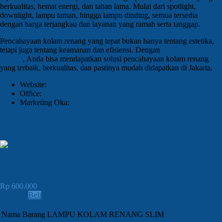
berkualitas, hemat energi, dan tahan lama. Mulai dari spotlight,
downlight, lampu taman, hingga lampu dinding, semua tersedia
dengan harga terjangkau dan layanan yang ramah serta tanggap.
Pencahayaan kolam renang yang tepat bukan hanya tentang estetika,
tetapi juga tentang keamanan dan efisiensi. Dengan
Multi Daya
Utama
, Anda bisa mendapatkan solusi pencahayaan kolam renang
yang terbaik, berkualitas, dan pastinya mudah didapatkan di Jakarta.
Website:
www.
hargalampuled
.com
Office:
021 – 7279 8158
Marketing Oka:
081 38294 8819
Produk terbaru
JUAL LAMPU KOLAM RENANG SLIM
Rp 600.000
Lihat
Beli
Order » SMS / CALL: 081382948819
Nama Barang
LAMPU KOLAM RENANG SLIM