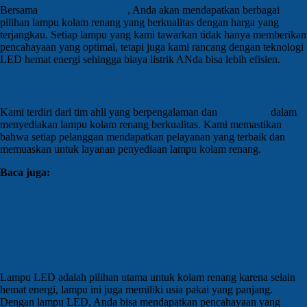
Bersama
Multi Daya Utama
, Anda akan mendapatkan berbagai
pilihan lampu kolam renang yang berkualitas dengan harga yang
terjangkau. Setiap lampu yang kami tawarkan tidak hanya memberikan
pencahayaan yang optimal, tetapi juga kami rancang dengan teknologi
LED hemat energi sehingga biaya listrik ANda bisa lebih efisien.
3. Layanan Ramah dan Tanggap
Kami terdiri dari tim ahli yang berpengalaman dan
profesional
dalam
menyediakan lampu kolam renang berkualitas. Kami memastikan
bahwa setiap pelanggan mendapatkan pelayanan yang terbaik dan
memuaskan untuk layanan penyediaan lampu kolam renang.
Baca juga:
Toko Lampu Kolam Renang Bali
Jenis-Jenis Lampu Kolam Renang yang
Tersedia
1. Lampu LED Kolam Renang
Lampu LED adalah pilihan utama untuk kolam renang karena selain
hemat energi, lampu ini juga memiliki usia pakai yang panjang.
Dengan lampu LED, Anda bisa mendapatkan pencahayaan yang