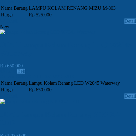
Order » SMS / CALL: 081382948819
Nama Barang
LAMPU KOLAM RENANG MIZU M-803
Harga
Rp 525.000
Email
Detail
New
JUAL Lampu Kolam Renang LED W2045
Waterway
Rp 650.000
Lihat
Beli
Order » SMS / CALL: 081382948819
Nama Barang
Lampu Kolam Renang LED W2045 Waterway
Harga
Rp 650.000
Email
Detail
JUAL Lampu Kolam Renang MBPX-7
LED
Rp 1.035.000