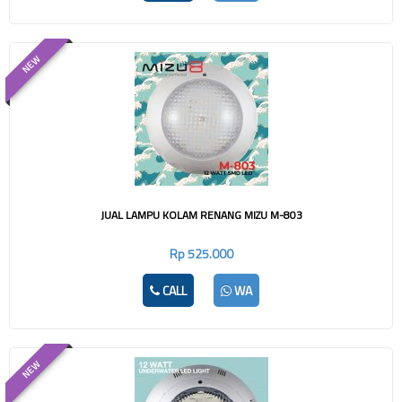
NEW
JUAL LAMPU KOLAM RENANG MIZU M-803
Rp 525.000
CALL
WA
NEW