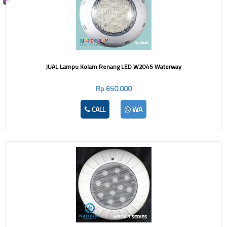
JUAL Lampu Kolam Renang LED W2045 Waterway
Rp 650.000
CALL
WA