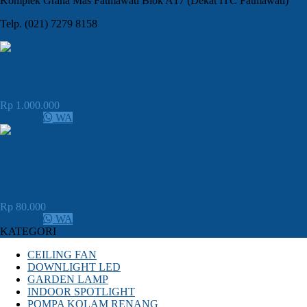
Komplek Graha Mas Fatmawati Blok A17 (Dekat ITC Fatmawati)
Telp. (021) 7279 8158
JUAL SPOTLIGHT 200 – 500 WATT
Rp 1.000.000
CALL
WA
JUAL LAMPU LED SPOTLIGHT D360
BLACK CEILING
Rp 80.000
CALL
WA
KATEGORI
CEILING FAN
DOWNLIGHT LED
GARDEN LAMP
INDOOR SPOTLIGHT
POMPA KOLAM RENANG