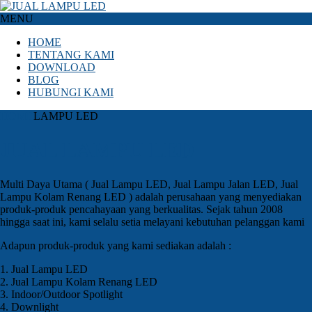
MENU
HOME
TENTANG KAMI
DOWNLOAD
BLOG
HUBUNGI KAMI
HOME
LAMPU LED
JUAL LAMPU LED
Multi Daya Utama ( Jual Lampu LED, Jual Lampu Jalan LED, Jual
Lampu Kolam Renang LED ) adalah perusahaan yang menyediakan
produk-produk pencahayaan yang berkualitas. Sejak tahun 2008
hingga saat ini, kami selalu setia melayani kebutuhan pelanggan kami
Adapun produk-produk yang kami sediakan adalah :
1. Jual Lampu LED
2. Jual Lampu Kolam Renang LED
3. Indoor/Outdoor Spotlight
4. Downlight