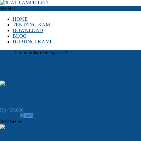
MENU
HOME
TENTANG KAMI
DOWNLOAD
BLOG
HUBUNGI KAMI
HOME
lampu kolam renang LED
JUAL lampu kolam renang LED
JUAL Lampu Kolam Inbow JKD 1023
Rp 400.000
CALL
WA
Best Seller
JUAL Lampu Kolam Renang LED W2042