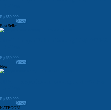
12 Watt
Rp 650.000
CALL
WA
Best Seller
JUAL Lampu Kolam Renang LED W2043
12 Watt
Rp 650.000
CALL
WA
New
JUAL Lampu kolam renang LED W2043
15 Watt
Rp 650.000
CALL
WA
KATEGORI