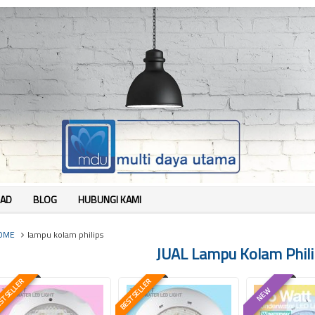
AD
BLOG
HUBUNGI KAMI
OME
lampu kolam philips
JUAL Lampu Kolam Phili
T SELLER
BEST SELLER
NEW