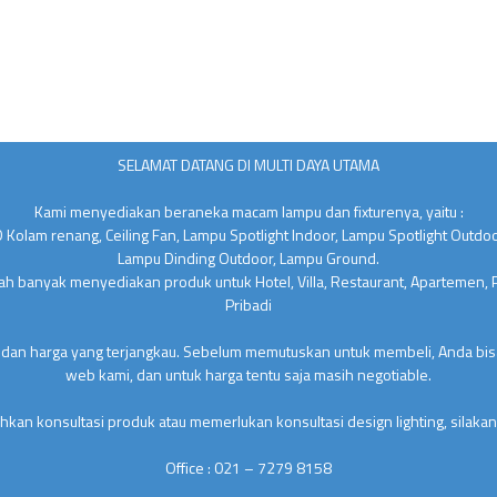
SELAMAT DATANG DI MULTI DAYA UTAMA
Kami menyediakan beraneka macam lampu dan fixturenya, yaitu :
 Kolam renang, Ceiling Fan, Lampu Spotlight Indoor, Lampu Spotlight Outdo
Lampu Dinding Outdoor, Lampu Ground.
lah banyak menyediakan produk untuk Hotel, Villa, Restaurant, Apartemen,
Pribadi
 dan harga yang terjangkau. Sebelum memutuskan untuk membeli, Anda bisa
web kami, dan untuk harga tentu saja masih negotiable.
kan konsultasi produk atau memerlukan konsultasi design lighting, silakan
Office : 021 – 7279 8158