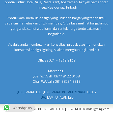
produk untuk Hotel, Villa, Restaurant, Apartemen, Proyek pemerintah
hingga Residensial Pribadi
Produk kami memiliki design yang unik dan harga yang terjangkau.
Sebelum memutuskan untuk membeli, Anda bisa melihat harga lampu
yang anda cari di web kami, dan untuk harga tentu saja masih
negotiable.
Apabila anda membutuhkan konsultasi produk atau memerlukan
konsultasi design lighting, silakan menghubungi kami di :
Office : 021 – 7279 8158
Marketing :
Joy : WA/call : 0877 8122 0168
Oka : WA/call : 081 38294 8819
JUAL
LAMPU LED, JUAL
LAMPU KOLAM RENANG
LED &
JUAL
LAMPU JALAN LED
WhatsApp us
COPYRIGHT © 2010 - 2018
JUAL LAMPU LED
| POWERED BY
mdelighting.com