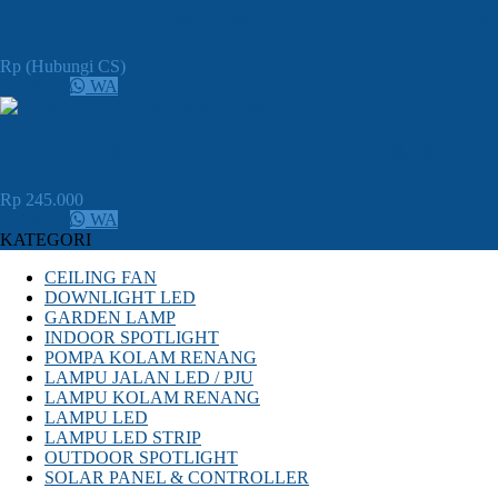
JUAL Lampu dinding LED Outdoor SA-86
Rp (Hubungi CS)
CALL
WA
JUAL LAMPU LED L-DINDING SA88
Rp 245.000
CALL
WA
KATEGORI
CEILING FAN
DOWNLIGHT LED
GARDEN LAMP
INDOOR SPOTLIGHT
POMPA KOLAM RENANG
LAMPU JALAN LED / PJU
LAMPU KOLAM RENANG
LAMPU LED
LAMPU LED STRIP
OUTDOOR SPOTLIGHT
SOLAR PANEL & CONTROLLER