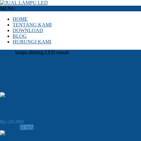
MENU
HOME
TENTANG KAMI
DOWNLOAD
BLOG
HUBUNGI KAMI
HOME
lampu dinding LED murah
JUAL lampu dinding LED
murah
JUAL Lampu dinding LED Outdoor SA-84
Rp 245.000
CALL
WA