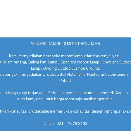
SELAMAT DATANG DI MULTI DAYA UTAMA
Kami menyediakan beraneka macam lampu dan fixturenya, yaitu :
 Kolam renang, Ceiling Fan, Lampu Spotlight Indoor, Lampu Spotlight Outdo
Lampu Dinding Outdoor, Lampu Ground.
lah banyak menyediakan produk untuk Hotel, Villa, Restaurant, Apartemen,
Pribadi
 dan harga yang terjangkau. Sebelum memutuskan untuk membeli, Anda bisa
web kami, dan untuk harga tentu saja masih negotiable.
kan konsultasi produk atau memerlukan konsultasi design lighting, silakan
Office : 021 – 7279 8158