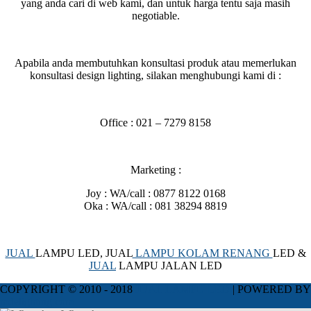
yang anda cari di web kami, dan untuk harga tentu saja masih
negotiable.
Apabila anda membutuhkan konsultasi produk atau memerlukan
konsultasi design lighting, silakan menghubungi kami di :
Office : 021 – 7279 8158
Marketing :
Joy : WA/call : 0877 8122 0168
Oka : WA/call : 081 38294 8819
JUAL
LAMPU LED, JUAL
LAMPU KOLAM RENANG
LED &
JUAL
LAMPU JALAN LED
COPYRIGHT © 2010 - 2018
JUAL LAMPU LED
| POWERED BY
mdelighting.com