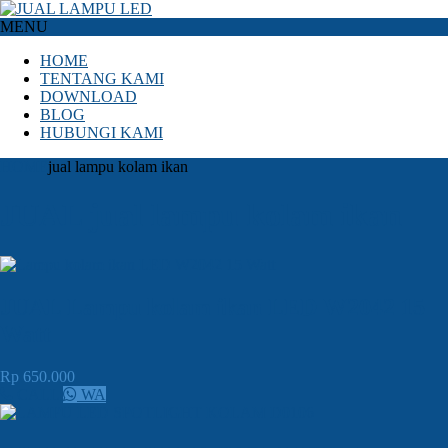
MENU
HOME
TENTANG KAMI
DOWNLOAD
BLOG
HUBUNGI KAMI
HOME
jual lampu kolam ikan
JUAL jual lampu kolam ikan
JUAL Lampu kolam ikan LED W2042 15
Watt
Rp 650.000
CALL
WA