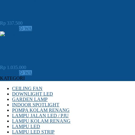
JUAL LAMPU LED SPOTLIGHT
KOLAM D0106
Rp 337.500
CALL
WA
JUAL Lampu Kolam Renang LED MBPX-
3
Rp 1.035.000
CALL
WA
KATEGORI
CEILING FAN
DOWNLIGHT LED
GARDEN LAMP
INDOOR SPOTLIGHT
POMPA KOLAM RENANG
LAMPU JALAN LED / PJU
LAMPU KOLAM RENANG
LAMPU LED
LAMPU LED STRIP