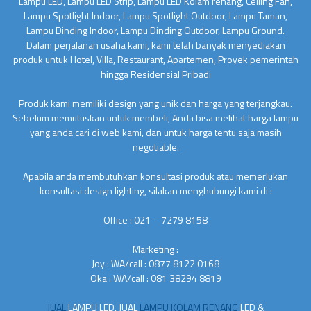
Lampu LED, Lampu LED Strip, Lampu LED Kolam renang, Ceiling Fan,
Lampu Spotlight Indoor, Lampu Spotlight Outdoor, Lampu Taman,
Lampu Dinding Indoor, Lampu Dinding Outdoor, Lampu Ground.
Dalam perjalanan usaha kami, kami telah banyak menyediakan
produk untuk Hotel, Villa, Restaurant, Apartemen, Proyek pemerintah
hingga Residensial Pribadi
Produk kami memiliki design yang unik dan harga yang terjangkau.
Sebelum memutuskan untuk membeli, Anda bisa melihat harga lampu
yang anda cari di web kami, dan untuk harga tentu saja masih
negotiable.
Apabila anda membutuhkan konsultasi produk atau memerlukan
konsultasi design lighting, silakan menghubungi kami di :
Office : 021 – 7279 8158
Marketing :
Joy : WA/call : 0877 8122 0168
Oka : WA/call : 081 38294 8819
JUAL
LAMPU LED, JUAL
LAMPU KOLAM RENANG
LED &