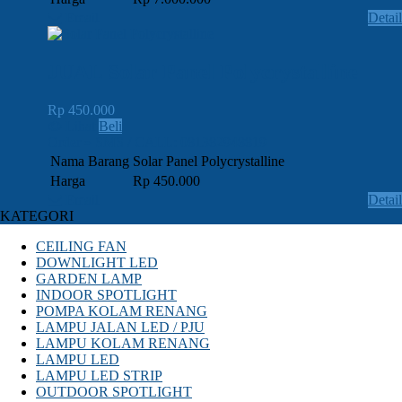
Email
Detail
JUAL Solar Panel Polycrystalline
Rp 450.000
Lihat
Beli
Order » SMS / CALL: 081382948819
Nama Barang
Solar Panel Polycrystalline
Harga
Rp 450.000
Email
Detail
KATEGORI
CEILING FAN
DOWNLIGHT LED
GARDEN LAMP
INDOOR SPOTLIGHT
POMPA KOLAM RENANG
LAMPU JALAN LED / PJU
LAMPU KOLAM RENANG
LAMPU LED
LAMPU LED STRIP
OUTDOOR SPOTLIGHT