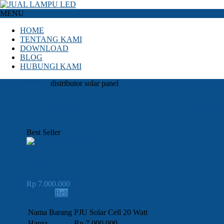
MENU
HOME
TENTANG KAMI
DOWNLOAD
BLOG
HUBUNGI KAMI
HOME
distributor solar panel
JUAL distributor solar panel
Best Seller
JUAL PJU Solar Cell 20 Watt
Rp 7.000.000
Lihat
Beli
Order » SMS / CALL: 081382948819
Nama Barang
PJU Solar Cell 20 Watt
Harga
Rp 7.000.000