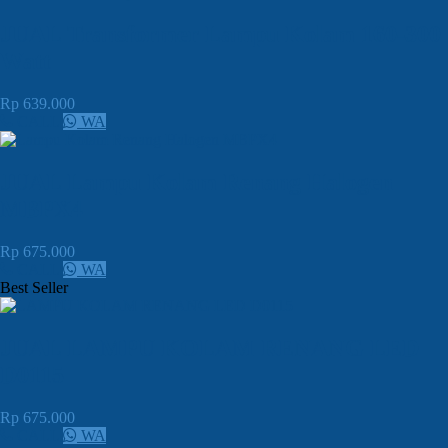
JUAL Transformer Lampu Kolam 160-300
Watt
Rp 639.000
CALL
WA
JUAL Lampu Kolam Renang Halogen
MBPX4
Rp 675.000
CALL
WA
Best Seller
JUAL LAMPU KOLAM RENANG LED
D0115
Rp 675.000
CALL
WA