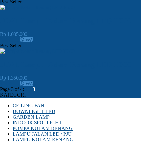
Best Seller
JUAL Lampu Kolam Renang LED H200
Rp 1.035.000
CALL
WA
Best Seller
JUAL Lampu Kolam Renang LED H300
Rp 1.350.000
CALL
WA
Page 3 of 4:
1
2
3
4
KATEGORI
CEILING FAN
DOWNLIGHT LED
GARDEN LAMP
INDOOR SPOTLIGHT
POMPA KOLAM RENANG
LAMPU JALAN LED / PJU
LAMPU KOLAM RENANG