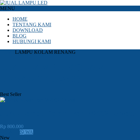
MENU
HOME
TENTANG KAMI
DOWNLOAD
BLOG
HUBUNGI KAMI
HOME
LAMPU KOLAM RENANG
JUAL LAMPU KOLAM
RENANG (page 3)
Best Seller
JUAL Lampu Kolam Ikan W2002 15 watt
Rp 800.000
CALL
WA
New