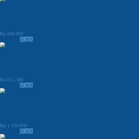
JUAL Lampu Kolam Renang Emaux UL-
TP100
Rp 840.000
CALL
WA
JUAL SPOTLIGHT KOLAM RENANG
MB-2031 (128) 12W LED
Rp 652.500
CALL
WA
JUAL LAMPU KOLAM RENANG SMD
LED PAR56 54W
Rp 1.350.000
CALL
WA